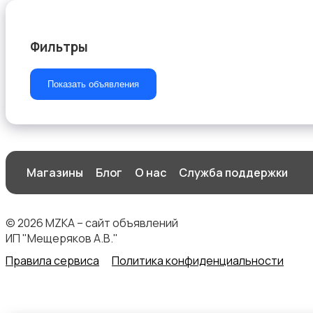
Фильтры
Стиральные машины
Показать объявления
Магазины
Блог
О нас
Служба поддержки
Утюги и уход за одеждой
© 2026 MZKA – сайт объявлений
ИП "Мещеряков А.В."
Правила сервиса
Политика конфиденциальности
Холодильники