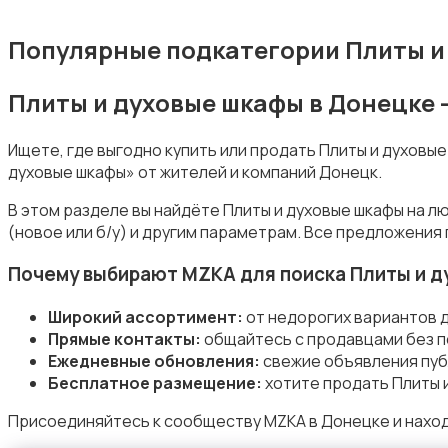
Популярные подкатегории Плиты и
Плиты и духовые шкафы в Донецке 
Приготовление еды
Ищете, где выгодно купить или продать Плиты и духовы
духовые шкафы» от жителей и компаний Донецк.
В этом разделе вы найдёте Плиты и духовые шкафы на л
(новое или б/у) и другим параметрам. Все предложения
Приготовление напитков
Почему выбирают MZKA для поиска Плиты и 
Широкий ассортимент:
от недорогих вариантов 
Прямые контакты:
общайтесь с продавцами без п
Ежедневные обновления:
свежие объявления пуб
Бесплатное размещение:
хотите продать Плиты 
Пылесосы и пароочистители
Присоединяйтесь к сообществу MZKA в Донецке и наход