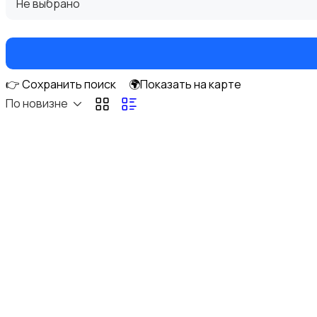
Не выбрано
👉 Сохранить поиск
🌍Показать на карте
Кулеры и фильтры для воды
По новизне
Плиты и духовые шкафы
Посудомоечные машины