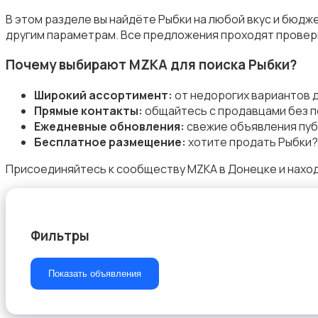
В этом разделе вы найдёте Рыбки на любой вкус и бюдж
другим параметрам. Все предложения проходят проверк
Почему выбирают MZKA для поиска Рыбки?
Товары для животных
Широкий ассортимент:
от недорогих вариантов 
Прямые контакты:
общайтесь с продавцами без п
Ежедневные обновления:
свежие объявления пуб
Бесплатное размещение:
хотите продать Рыбки?
Присоединяйтесь к сообществу MZKA в Донецке и наход
Аквариумистика
Фильтры
Корма и питание
Показать объявления