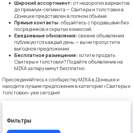
Свитеры и толстовки
Широкий ассортимент:
от недорогих вариантов
до премиум-сегмента — Свитеры и толстовки в
Донецке представлен в полном объёме.
Прямые контакты:
общайтесь с продавцами без
посредников и скрытых комиссий.
Ежедневные обновления:
свежие объявления
публикуются каждый день — вы не пропустите
Спецодежда
выгодное предложение.
Бесплатное размещение:
хотите продать
Свитеры и толстовки? Подайте объявление на
MZKA за пару минут бесплатно.
Присоединяйтесь к сообществу MZKA в Донецке и
находите лучшие предложения в категории «Свитеры и
Спортивная одежда
толстовки» уже сегодня!
Фильтры
Футболки и поло