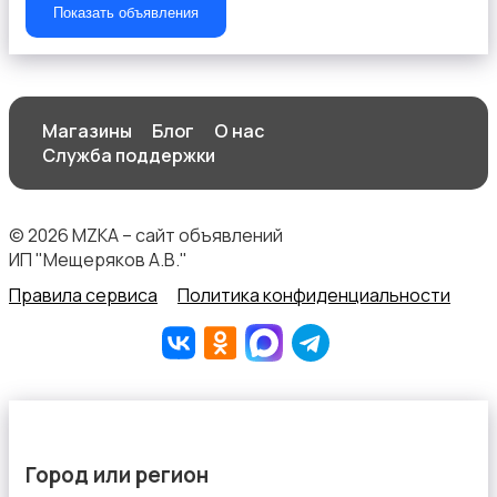
Показать объявления
Магазины
Блог
О нас
Штаны и шорты
Служба поддержки
© 2026 MZKA – сайт объявлений
ИП "Мещеряков А.В."
Правила сервиса
Политика конфиденциальности
Другое
Город или регион