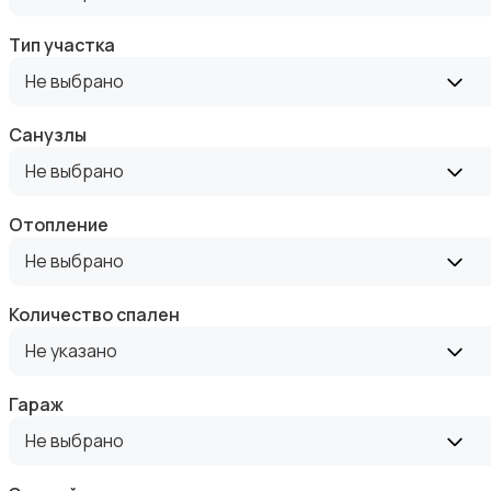
Тип участка
Не выбрано
Санузлы
Аренда комнаты посуточно
Не выбрано
Отопление
Не выбрано
Количество спален
Аренда дома посуточно
Не указано
Гараж
Не выбрано
Коммерческая недвижимость