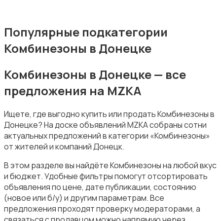
Популярные подкатегории
Комбинезоны в Донецке
Пиджаки и костюмы
Комбинезоны в Донецке — все
предложения на MZKA
Ищете, где выгодно купить или продать Комбинезоны в
Донецке? На доске объявлений MZKA собраны сотни
Рубашки
актуальных предложений в категории «Комбинезоны»
от жителей и компаний Донецк.
В этом разделе вы найдёте Комбинезоны на любой вкус
и бюджет. Удобные фильтры помогут отсортировать
объявления по цене, дате публикации, состоянию
(новое или б/у) и другим параметрам. Все
Свитеры и толстовки
предложения проходят проверку модераторами, а
связаться с продавцом можно напрямую через