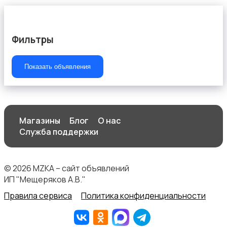
Фильтры
Штаны и шорты
Показать объявления
Другое
Магазины
Блог
О нас
Служба поддержки
© 2026 MZKA – сайт объявлений
ИП "Мещеряков А.В."
Правила сервиса
Политика конфиденциальности