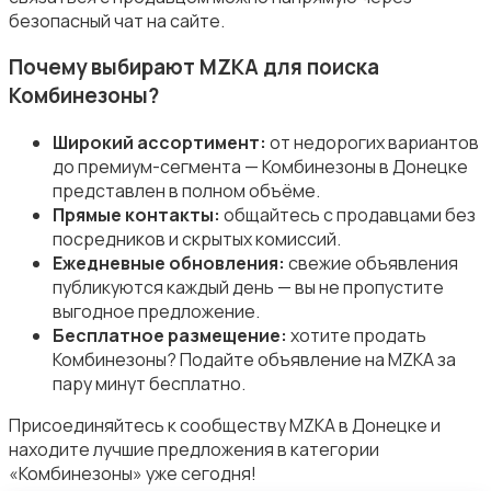
безопасный чат на сайте.
Почему выбирают MZKA для поиска
Комбинезоны?
Спецодежда
Широкий ассортимент:
от недорогих вариантов
до премиум-сегмента — Комбинезоны в Донецке
представлен в полном объёме.
Прямые контакты:
общайтесь с продавцами без
посредников и скрытых комиссий.
Ежедневные обновления:
свежие объявления
Спортивная одежда
публикуются каждый день — вы не пропустите
выгодное предложение.
Бесплатное размещение:
хотите продать
Комбинезоны? Подайте объявление на MZKA за
пару минут бесплатно.
Присоединяйтесь к сообществу MZKA в Донецке и
Футболки и поло
находите лучшие предложения в категории
«Комбинезоны» уже сегодня!