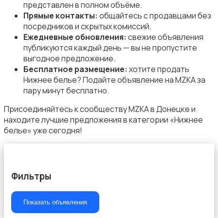
представлен в полном объёме.
Прямые контакты:
общайтесь с продавцами без
посредников и скрытых комиссий.
Ежедневные обновления:
свежие объявления
публикуются каждый день — вы не пропустите
Пиджаки и костюмы
выгодное предложение.
Бесплатное размещение:
хотите продать
Нижнее белье? Подайте объявление на MZKA за
пару минут бесплатно.
Присоединяйтесь к сообществу MZKA в Донецке и
находите лучшие предложения в категории «Нижнее
Платья и юбки
белье» уже сегодня!
Фильтры
Свитеры и толстовки
Показать объявления