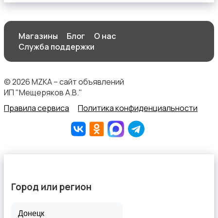
Магазины
Блог
О нас
Спортивная одежда
Служба поддержки
© 2026 MZKA – сайт объявлений
ИП "Мещеряков А.В."
Правила сервиса
Политика конфиденциальности
Футболки и топы
Город или регион
Штаны и шорты