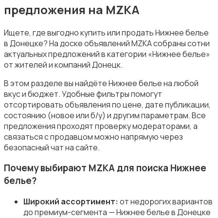
предложения на MZKA
Ищете, где выгодно купить или продать Нижнее белье
в Донецке? На доске объявлений MZKA собраны сотни
актуальных предложений в категории «Нижнее белье»
Купальники
от жителей и компаний Донецк.
В этом разделе вы найдёте Нижнее белье на любой
вкус и бюджет. Удобные фильтры помогут
отсортировать объявления по цене, дате публикации,
состоянию (новое или б/у) и другим параметрам. Все
предложения проходят проверку модераторами, а
Нижнее белье
связаться с продавцом можно напрямую через
безопасный чат на сайте.
Почему выбирают MZKA для поиска Нижнее
белье?
Обувь
Широкий ассортимент:
от недорогих вариантов
до премиум-сегмента — Нижнее белье в Донецке