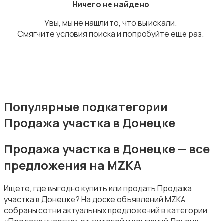
Ничего не найдено
Увы, мы не нашли то, что вы искали.
Смягчите условия поиска и попробуйте еще раз.
Прочие строения
Популярные подкатегории
Продажа участка в Донецке
Продажа квартиры
Продажа участка в Донецке — все
предложения на MZKA
Ищете, где выгодно купить или продать Продажа
участка в Донецке? На доске объявлений MZKA
Продажа гаражей и стоянок
собраны сотни актуальных предложений в категории
«Продажа участка» от жителей и компаний Донецк.