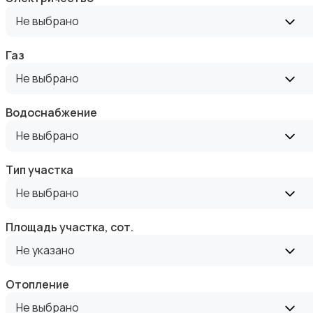
Аренда квартиры длительно
Не выбрано
Газ
Не выбрано
Аренда комнаты длительно
Водоснабжение
Не выбрано
Тип участка
Не выбрано
Аренда дома длительно
Площадь участка, сот.
Не указано
Отопление
Не выбрано
Аренда квартиры посуточно