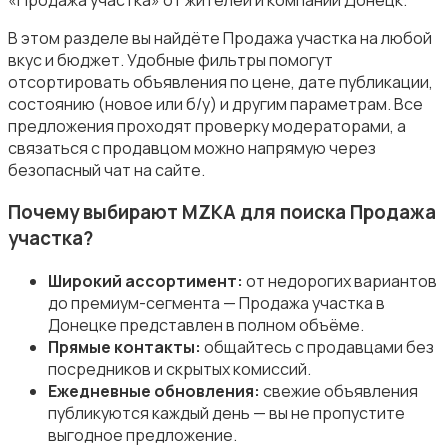
В этом разделе вы найдёте Продажа участка на любой
вкус и бюджет. Удобные фильтры помогут
отсортировать объявления по цене, дате публикации,
состоянию (новое или б/у) и другим параметрам. Все
Аренда гаражей и стоянок
предложения проходят проверку модераторами, а
связаться с продавцом можно напрямую через
безопасный чат на сайте.
Почему выбирают MZKA для поиска Продажа
участка?
Широкий ассортимент:
от недорогих вариантов
до премиум-сегмента — Продажа участка в
Донецке представлен в полном объёме.
Прямые контакты:
общайтесь с продавцами без
посредников и скрытых комиссий.
Ежедневные обновления:
свежие объявления
публикуются каждый день — вы не пропустите
выгодное предложение.