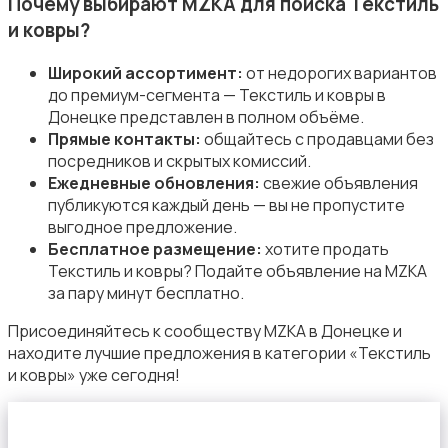
Почему выбирают MZKA для поиска Текстиль
и ковры?
Широкий ассортимент:
от недорогих вариантов
до премиум-сегмента — Текстиль и ковры в
Донецке представлен в полном объёме.
Сад и огород
Прямые контакты:
общайтесь с продавцами без
посредников и скрытых комиссий.
Ежедневные обновления:
свежие объявления
публикуются каждый день — вы не пропустите
выгодное предложение.
Бесплатное размещение:
хотите продать
Текстиль и ковры? Подайте объявление на MZKA
Садовая мебель
за пару минут бесплатно.
Присоединяйтесь к сообществу MZKA в Донецке и
находите лучшие предложения в категории «Текстиль
и ковры» уже сегодня!
Столы и стулья