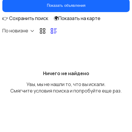
Кухонные гарнитуры
Показать объявления
👉 Сохранить поиск
🌍Показать на карте
По новизне
Освещение
Ничего не найдено
Увы, мы не нашли то, что вы искали.
Оформление интерьера
Смягчите условия поиска и попробуйте еще раз.
Охрана и сигнализации