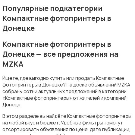
Штативы и стабилизаторы
Популярные подкатегории
Компактные фотопринтеры в
Донецке
Компактные фотопринтеры в
Студийное оборудование
Донецке — все предложения на
MZKA
Ищете, где выгодно купить или продать Компактные
фотопринтеры в Донецке? На доске объявлений MZKA
собраны сотни актуальных предложений в категории
Цифровые фоторамки
«Компактные фотопринтеры» от жителей и компаний
Донецк.
В этом разделе вы найдёте Компактные фотопринтеры
на любой вкус и бюджет. Удобные фильтры помогут
отсортировать объявления по цене, дате публикации,