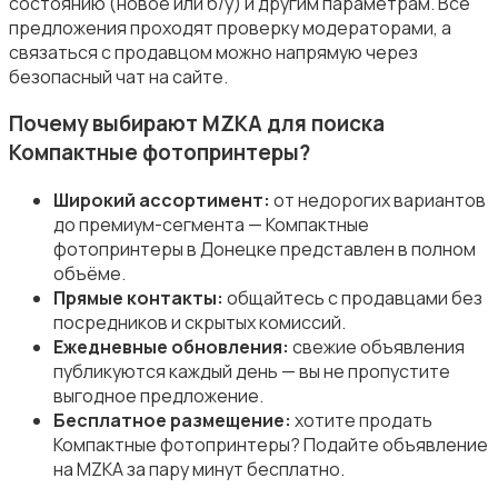
состоянию (новое или б/у) и другим параметрам. Все
Компактные фотопринтеры
предложения проходят проверку модераторами, а
связаться с продавцом можно напрямую через
безопасный чат на сайте.
Почему выбирают MZKA для поиска
Компактные фотопринтеры?
Бинокли и оптические приборы
Широкий ассортимент:
от недорогих вариантов
до премиум-сегмента — Компактные
фотопринтеры в Донецке представлен в полном
объёме.
Прямые контакты:
общайтесь с продавцами без
посредников и скрытых комиссий.
Ежедневные обновления:
свежие объявления
публикуются каждый день — вы не пропустите
выгодное предложение.
Бесплатное размещение:
хотите продать
Компактные фотопринтеры? Подайте объявление
на MZKA за пару минут бесплатно.