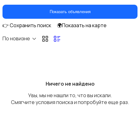
Объективы
Показать объявления
👉 Сохранить поиск
🌍Показать на карте
По новизне
Фотовспышки
Ничего не найдено
Увы, мы не нашли то, что вы искали.
Аксессуары
Смягчите условия поиска и попробуйте еще раз.