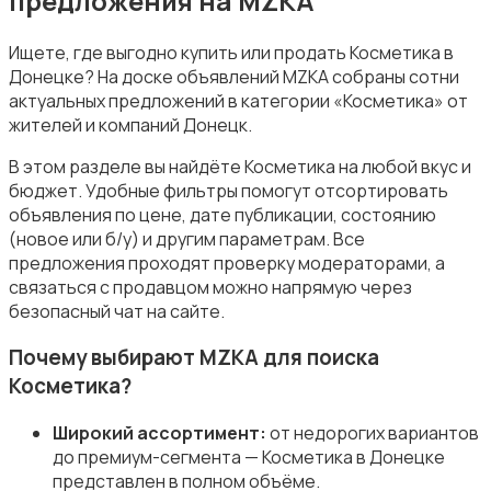
предложения на MZKA
Ищете, где выгодно купить или продать Косметика в
Донецке? На доске объявлений MZKA собраны сотни
актуальных предложений в категории «Косметика» от
Посуда
жителей и компаний Донецк.
В этом разделе вы найдёте Косметика на любой вкус и
бюджет. Удобные фильтры помогут отсортировать
объявления по цене, дате публикации, состоянию
(новое или б/у) и другим параметрам. Все
предложения проходят проверку модераторами, а
Другое
связаться с продавцом можно напрямую через
безопасный чат на сайте.
Почему выбирают MZKA для поиска
Косметика?
Широкий ассортимент:
от недорогих вариантов
до премиум-сегмента — Косметика в Донецке
представлен в полном объёме.