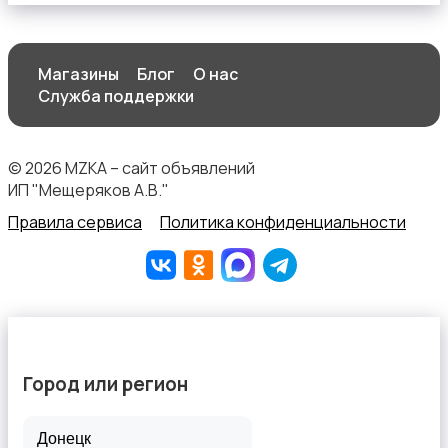
Магазины
Блог
О нас
Спортивная одежда
Служба поддержки
© 2026 MZKA – сайт объявлений
ИП "Мещеряков А.В."
Правила сервиса
Политика конфиденциальности
Футболки и топы
Город или регион
Штаны и шорты