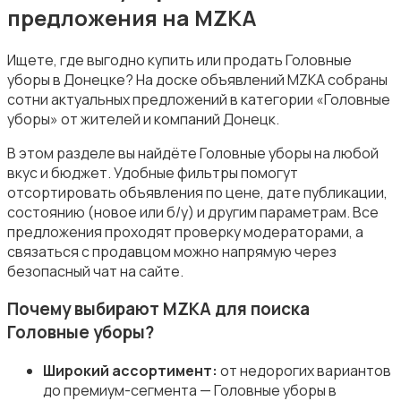
предложения на MZKA
Ищете, где выгодно купить или продать Головные
уборы в Донецке? На доске объявлений MZKA собраны
сотни актуальных предложений в категории «Головные
Купальники
уборы» от жителей и компаний Донецк.
В этом разделе вы найдёте Головные уборы на любой
вкус и бюджет. Удобные фильтры помогут
отсортировать объявления по цене, дате публикации,
состоянию (новое или б/у) и другим параметрам. Все
предложения проходят проверку модераторами, а
Нижнее белье
связаться с продавцом можно напрямую через
безопасный чат на сайте.
Почему выбирают MZKA для поиска
Головные уборы?
Обувь
Широкий ассортимент:
от недорогих вариантов
до премиум-сегмента — Головные уборы в