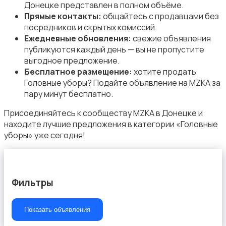
Донецке представлен в полном объёме.
Прямые контакты:
общайтесь с продавцами без
посредников и скрытых комиссий.
Ежедневные обновления:
свежие объявления
публикуются каждый день — вы не пропустите
Пиджаки и костюмы
выгодное предложение.
Бесплатное размещение:
хотите продать
Головные уборы? Подайте объявление на MZKA за
пару минут бесплатно.
Присоединяйтесь к сообществу MZKA в Донецке и
находите лучшие предложения в категории «Головные
Платья и юбки
уборы» уже сегодня!
Фильтры
Свитеры и толстовки
Показать объявления