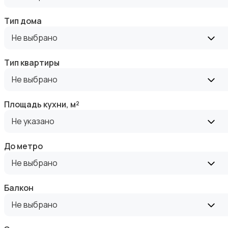
Тип дома
Не выбрано
Тип квартиры
Аренда комнаты посуточно
Не выбрано
Площадь кухни, м²
Не указано
До метро
Аренда дома посуточно
Не выбрано
Балкон
Не выбрано
Коммерческая недвижимость