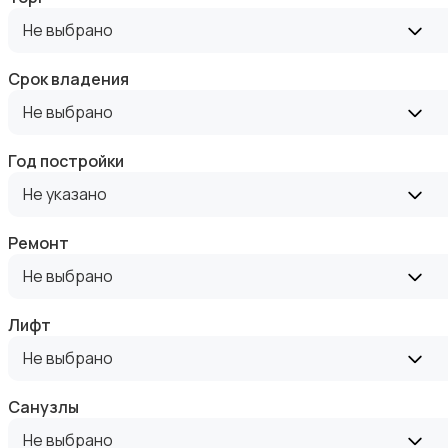
Аренда квартиры длительно
Не выбрано
Срок владения
Не выбрано
Аренда комнаты длительно
Год постройки
Не указано
Ремонт
Не выбрано
Аренда дома длительно
Лифт
Не выбрано
Санузлы
Не выбрано
Аренда квартиры посуточно