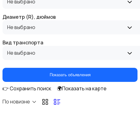
Не выбрано
Диаметр (R), дюймов
Не выбрано
Аксессуары и инструменты
Вид транспорта
Не выбрано
Показать объявления
Аудио и видео
👉 Сохранить поиск
🌍Показать на карте
По новизне
Противоугонные устройства