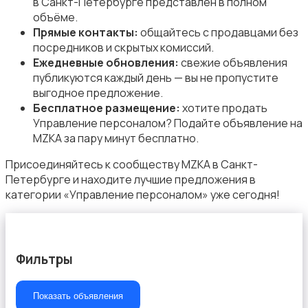
в Санкт-Петербурге представлен в полном
объёме.
Прямые контакты:
общайтесь с продавцами без
посредников и скрытых комиссий.
Ежедневные обновления:
свежие объявления
публикуются каждый день — вы не пропустите
Начало карьеры
выгодное предложение.
Бесплатное размещение:
хотите продать
Управление персоналом? Подайте объявление на
MZKA за пару минут бесплатно.
Присоединяйтесь к сообществу MZKA в Санкт-
Петербурге и находите лучшие предложения в
Образование и наука
категории «Управление персоналом» уже сегодня!
Фильтры
Офисный персонал
Показать объявления