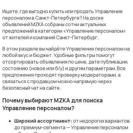
Ищете, где выгодно купить или продать Управление
персоналом в Санкт-Петербурге? На доске
объявлений MZKA собраны сотни актуальных
предложений в категории «Управление персоналом»
от жителей и компаний Санкт-Петербург.
Магазины
В этом разделе вы найдёте Управление персоналом на
любой вкус и бюджет. Удобные фильтры помогут
отсортировать объявления по цене, дате публикации,
состоянию (новое или б/у) и другим параметрам. Все
предложения проходят проверку модераторами, а
связаться с продавцом можно напрямую через
Маркетинг и реклама
безопасный чат на сайте.
Почему выбирают MZKA для поиска
Управление персоналом?
Широкий ассортимент:
от недорогих вариантов
Медицина
до премиум-сегмента — Управление персоналом