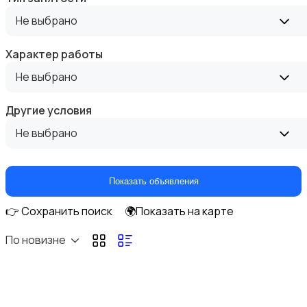
Высший менеджмент
Не выбрано
Характер работы
Не выбрано
Госслужба
Другие условия
Не выбрано
Показать объявления
Добыча сырья, энергетика
👉 Сохранить поиск
🌍Показать на карте
По новизне
Домашний персонал