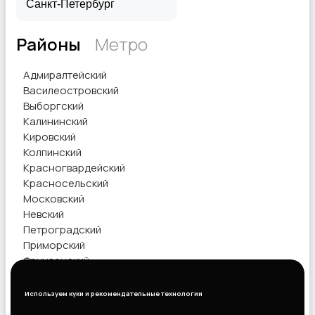
Районы
Метро
Рестораны и общепит
Адмиралтейский
Василеостровский
Выборгский
Калининский
Кировский
Колпинский
Сельское хозяйство
Красногвардейский
Красносельский
Московский
Невский
Петроградский
Приморский
Фрунзенский
Спорт и красота
Центральный
Используем куки и рекомендательные технологии
Показать объявления