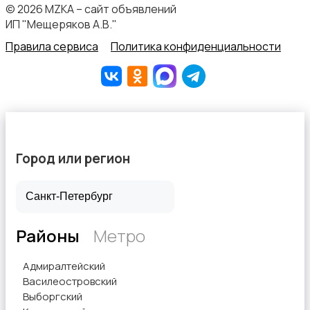
© 2026 MZKA – сайт объявлений
ИП "Мещеряков А.В."
Услуги швеи
Правила сервиса
Политика конфиденциальности
Вывоз мусора и вторсырья
Город или регион
Районы
Метро
Адмиралтейский
Василеостровский
Выборгский