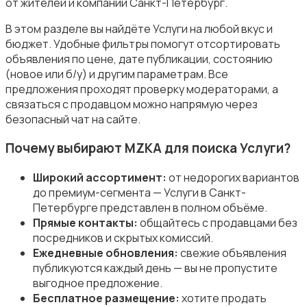
от жителей и компаний Санкт-Петербург.
В этом разделе вы найдёте Услуги на любой вкус и
бюджет. Удобные фильтры помогут отсортировать
Организация праздников
объявления по цене, дате публикации, состоянию
(новое или б/у) и другим параметрам. Все
предложения проходят проверку модераторами, а
связаться с продавцом можно напрямую через
безопасный чат на сайте.
Фото- и видеосъемка
Почему выбирают MZKA для поиска Услуги?
Широкий ассортимент:
от недорогих вариантов
до премиум-сегмента — Услуги в Санкт-
Петербурге представлен в полном объёме.
Прямые контакты:
общайтесь с продавцами без
посредников и скрытых комиссий.
Изготовление на заказ
Ежедневные обновления:
свежие объявления
публикуются каждый день — вы не пропустите
выгодное предложение.
Бесплатное размещение:
хотите продать