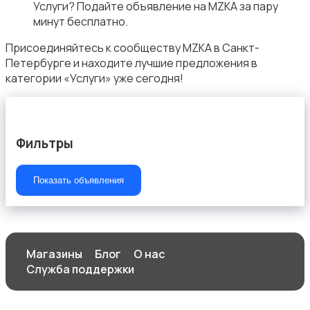
Услуги? Подайте объявление на MZKA за пару
минут бесплатно.
Продукты питания
Присоединяйтесь к сообществу MZKA в Санкт-
Петербурге и находите лучшие предложения в
категории «Услуги» уже сегодня!
Уход за животными
Фильтры
Показать объявления
Другое
Магазины
Блог
О нас
Служба поддержки