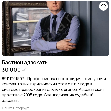
Ремонт и строительство
Компьютерные услуги
Бастион адвокаты
30 000 ₽
89111201507 - Профессиональные юридические услуги,
консультации. Юридический стаж с 1993 года в
системе правоохранительных органов. Адвокатская
практика с 2005 года. Специализация судебный
Деловые услуги
1
адвокат.
Санкт-Петербург