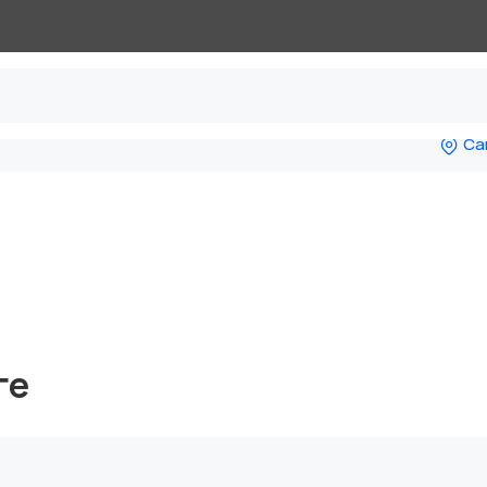
Са
ге