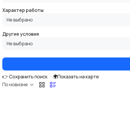
Характер работы
Не выбрано
Госслужба
Другие условия
Не выбрано
Добыча сырья, энергетика
👉 Сохранить поиск
🌍Показать на карте
По новизне
Домашний персонал