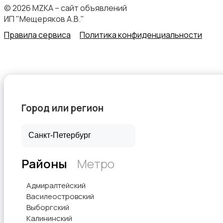
© 2026 MZKA – сайт объявлений
ИП "Мещеряков А.В."
Правила сервиса
Политика конфиденциальности
Начало карьеры
Город или регион
Образование и наука
Районы
Метро
Офисный персонал
Адмиралтейский
Василеостровский
Выборгский
Калининский