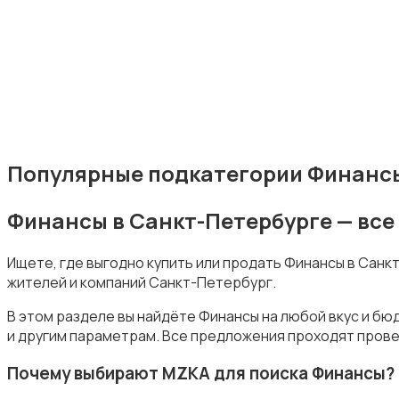
Издательства и СМИ
Популярные подкатегории Финансы
Финансы в Санкт-Петербурге — вс
Информационные технологии
Ищете, где выгодно купить или продать Финансы в Сан
жителей и компаний Санкт-Петербург.
В этом разделе вы найдёте Финансы на любой вкус и бю
и другим параметрам. Все предложения проходят прове
Искусство и развлечения
Почему выбирают MZKA для поиска Финансы?