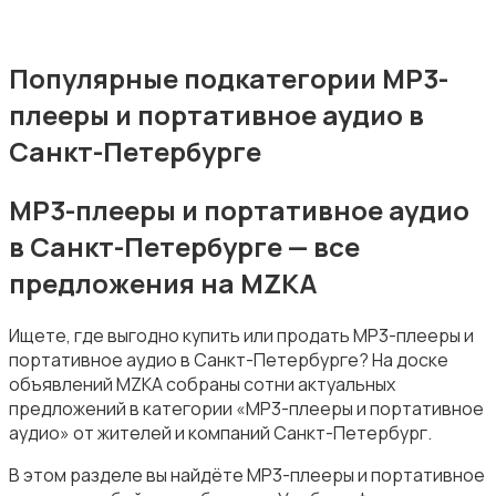
MP3-плееры и портативное аудио
Популярные подкатегории MP3-
плееры и портативное аудио в
Санкт-Петербурге
MP3-плееры и портативное аудио
Электронные книги
в Санкт-Петербурге — все
предложения на MZKA
Ищете, где выгодно купить или продать MP3-плееры и
портативное аудио в Санкт-Петербурге? На доске
объявлений MZKA собраны сотни актуальных
Спутниковое и цифровое ТВ
предложений в категории «MP3-плееры и портативное
аудио» от жителей и компаний Санкт-Петербург.
В этом разделе вы найдёте MP3-плееры и портативное