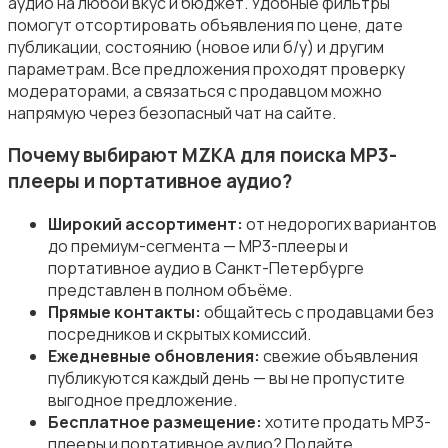
аудио на любой вкус и бюджет. Удобные фильтры
помогут отсортировать объявления по цене, дате
публикации, состоянию (новое или б/у) и другим
Аудиоусилители и ресиверы
параметрам. Все предложения проходят проверку
модераторами, а связаться с продавцом можно
напрямую через безопасный чат на сайте.
Почему выбирают MZKA для поиска MP3-
плееры и портативное аудио?
Наушники
Широкий ассортимент:
от недорогих вариантов
до премиум-сегмента — MP3-плееры и
портативное аудио в Санкт-Петербурге
представлен в полном объёме.
Прямые контакты:
общайтесь с продавцами без
посредников и скрытых комиссий.
Микрофоны
Ежедневные обновления:
свежие объявления
публикуются каждый день — вы не пропустите
выгодное предложение.
Бесплатное размещение:
хотите продать MP3-
плееры и портативное аудио? Подайте