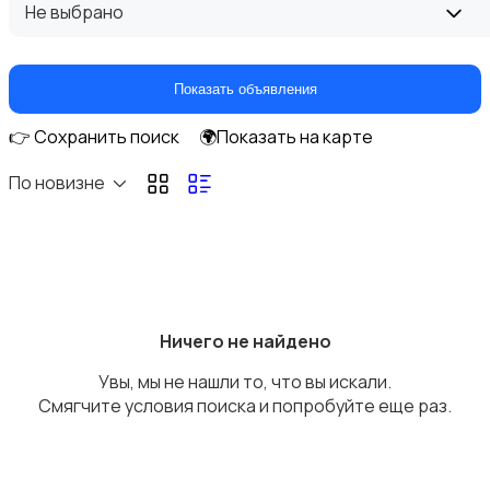
Не выбрано
Домашние кинотеатры
Показать объявления
👉 Сохранить поиск
🌍Показать на карте
По новизне
DVD, Blu-ray и медиаплееры
Ничего не найдено
Увы, мы не нашли то, что вы искали.
Музыкальные центры и магнитолы
Смягчите условия поиска и попробуйте еще раз.