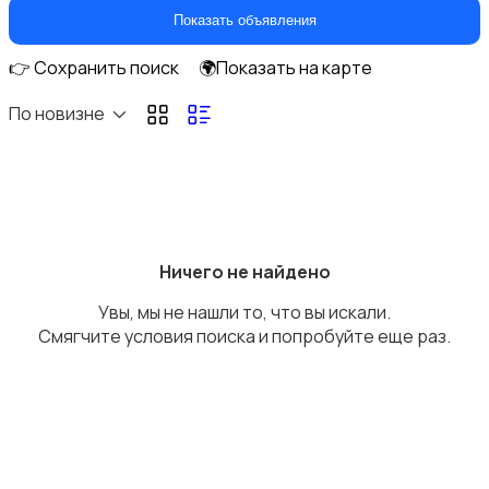
Парфюмерия
Показать объявления
👉 Сохранить поиск
🌍Показать на карте
По новизне
Стрижка и удаление волос
Ничего не найдено
Увы, мы не нашли то, что вы искали.
Уход за волосами
Смягчите условия поиска и попробуйте еще раз.
Уход за кожей