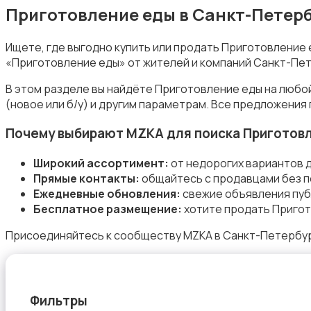
Приготовление еды в Санкт-Петерб
Ищете, где выгодно купить или продать Приготовление
«Приготовление еды» от жителей и компаний Санкт-Пет
Приготовление еды
В этом разделе вы найдёте Приготовление еды на любо
(новое или б/у) и другим параметрам. Все предложения
Почему выбирают MZKA для поиска Приготов
Широкий ассортимент:
от недорогих вариантов 
Прямые контакты:
общайтесь с продавцами без п
Приготовление напитков
Ежедневные обновления:
свежие объявления пуб
Бесплатное размещение:
хотите продать Пригот
Присоединяйтесь к сообществу MZKA в Санкт-Петербург
Пылесосы и пароочистители
Фильтры