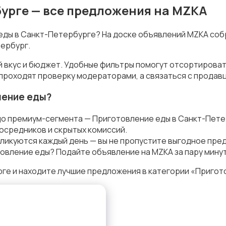
урге — все предложения на MZKA
 еды в Санкт-Петербурге? На доске объявлений MZKA соб
ербург.
й вкус и бюджет. Удобные фильтры помогут отсортироват
 проходят проверку модераторами, а связаться с продав
ление еды?
до премиум-сегмента — Приготовление еды в Санкт-Пете
осредников и скрытых комиссий.
ликуются каждый день — вы не пропустите выгодное пре
овление еды? Подайте объявление на MZKA за пару минут
е и находите лучшие предложения в категории «Пригот