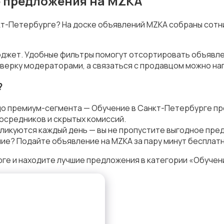
е предложения на MZKA
нкт-Петербурге? На доске объявлений MZKA собраны сотн
юджет. Удобные фильтры помогут отсортировать объявлен
верку модераторами, а связаться с продавцом можно на
?
до премиум-сегмента — Обучение в Санкт-Петербурге пр
осредников и скрытых комиссий.
ликуются каждый день — вы не пропустите выгодное пре
ие? Подайте объявление на MZKA за пару минут бесплатн
е и находите лучшие предложения в категории «Обучени