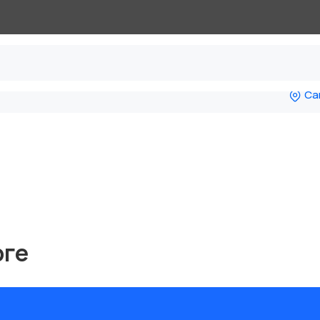
Са
рге