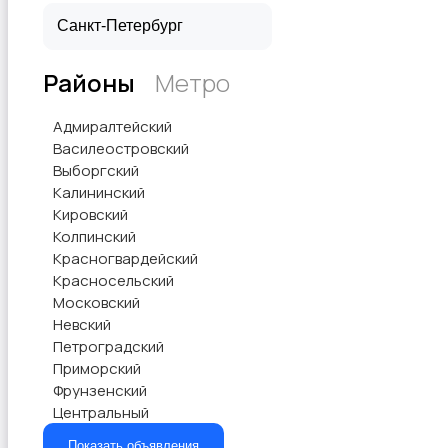
Продукты питания
Районы
Метро
Адмиралтейский
Василеостровский
Выборгский
Калининский
Кировский
Уход за животными
Колпинский
Красногвардейский
Красносельский
Московский
Невский
Петроградский
Другое
Приморский
Фрунзенский
Центральный
Показать объявления