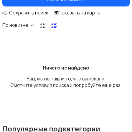
👉 Сохранить поиск
🌍Показать на карте
По новизне
Аренда комнаты длительно
Ничего не найдено
Увы, мы не нашли то, что вы искали.
Аренда дома длительно
Смягчите условия поиска и попробуйте еще раз.
Аренда квартиры посуточно
Популярные подкатегории