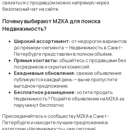
связаться с продавцом можно напрямую через
безопасный чат на сайте.
Почему выбирают MZKA для поиска
Недвижимость?
Прочие строения
Широкий ассортимент:
от недорогих вариантов
до премиум-сегмента — Недвижимость в Санкт-
Петербурге представлен в полном объёме.
Прямые контакты:
общайтесь с продавцами без
посредников и скрытых комиссий.
Ежедневные обновления:
свежие объявления
Продажа квартиры
публикуются каждый день — вы не пропустите
выгодное предложение.
Бесплатное размещение:
хотите продать
Недвижимость? Подайте объявление на MZKA за
пару минут бесплатно.
Присоединяйтесь к сообществу MZKA в Санкт-
Продажа гаражей и стоянок
Петербурге и находите лучшие предложения в
категории «Недвижимость» уже сегодня!