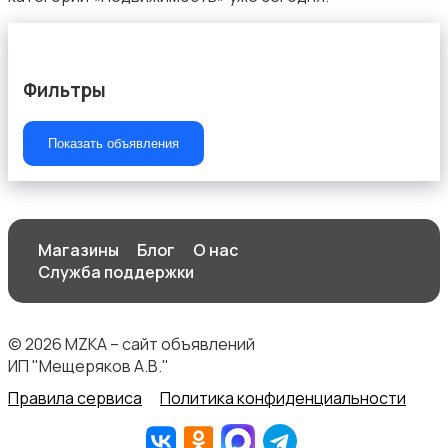
Фильтры
Аренда гаражей и стоянок
Показать объявления
Магазины
Блог
О нас
Служба поддержки
© 2026 MZKA – сайт объявлений
ИП "Мещеряков А.В."
Правила сервиса
Политика конфиденциальности