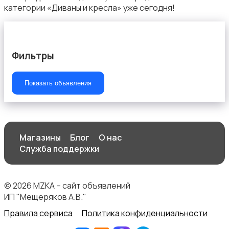
категории «Диваны и кресла» уже сегодня!
Фильтры
Текстиль и ковры
Показать объявления
Шкафы и комоды
Магазины
Блог
О нас
Служба поддержки
© 2026 MZKA – сайт объявлений
ИП "Мещеряков А.В."
Другое
Правила сервиса
Политика конфиденциальности