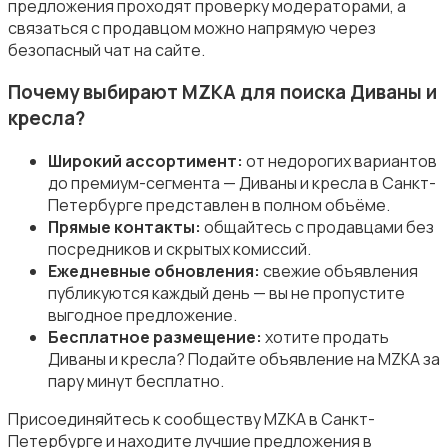
предложения проходят проверку модераторами, а
связаться с продавцом можно напрямую через
безопасный чат на сайте.
Почему выбирают MZKA для поиска Диваны и
кресла?
Сад и огород
Широкий ассортимент:
от недорогих вариантов
до премиум-сегмента — Диваны и кресла в Санкт-
Петербурге представлен в полном объёме.
Прямые контакты:
общайтесь с продавцами без
посредников и скрытых комиссий.
Ежедневные обновления:
свежие объявления
Садовая мебель
публикуются каждый день — вы не пропустите
выгодное предложение.
Бесплатное размещение:
хотите продать
Диваны и кресла? Подайте объявление на MZKA за
пару минут бесплатно.
Присоединяйтесь к сообществу MZKA в Санкт-
Столы и стулья
Петербурге и находите лучшие предложения в