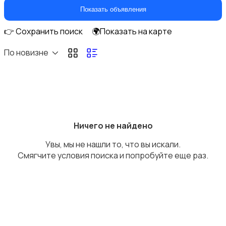
Кухонные гарнитуры
Показать объявления
👉 Сохранить поиск
🌍Показать на карте
По новизне
Освещение
Ничего не найдено
Увы, мы не нашли то, что вы искали.
Оформление интерьера
Смягчите условия поиска и попробуйте еще раз.
Охрана и сигнализации