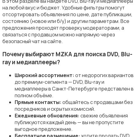
В этом разделе вы найдёте DVD, Blu-ray и медиаплееры
на любой вкус и бюджет. Удобные фильтры помогут
отсортировать объявления по цене, дате публикации,
Аудиоусилители и ресиверы
состоянию (новое или б/у) и другим параметрам. Все
предложения проходят проверку модераторами, а
связаться с продавцом можно напрямую через
безопасный чат на сайте.
Почему выбирают MZKA для поиска DVD, Blu-
Наушники
ray и медиаплееры?
Широкий ассортимент:
от недорогих вариантов
до премиум-сегмента — DVD, Blu-ray и
медиаплееры в Санкт-Петербурге представлен в
полном объёме.
Прямые контакты:
общайтесь с продавцами без
Микрофоны
посредников и скрытых комиссий.
Ежедневные обновления:
свежие объявления
публикуются каждый день — вы не пропустите
выгодное предложение.
Бесплатное размещение:
хотите продать DVD,