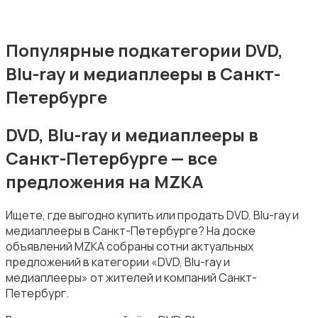
MP3-плееры и портативное аудио
Популярные подкатегории DVD,
Blu-ray и медиаплееры в Санкт-
Петербурге
DVD, Blu-ray и медиаплееры в
Электронные книги
Санкт-Петербурге — все
предложения на MZKA
Ищете, где выгодно купить или продать DVD, Blu-ray и
медиаплееры в Санкт-Петербурге? На доске
объявлений MZKA собраны сотни актуальных
Спутниковое и цифровое ТВ
предложений в категории «DVD, Blu-ray и
медиаплееры» от жителей и компаний Санкт-
Петербург.