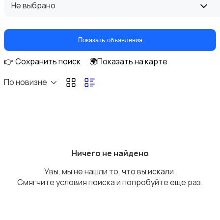
Не выбрано
Домашние кинотеатры
Показать объявления
👉 Сохранить поиск
🌍Показать на карте
По новизне
DVD, Blu-ray и медиаплееры
Ничего не найдено
Увы, мы не нашли то, что вы искали.
Музыкальные центры и магнитолы
Смягчите условия поиска и попробуйте еще раз.