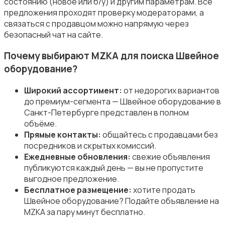
состоянию (новое или б/у) и другим параметрам. Все
Пылесосы и пароочистители
предложения проходят проверку модераторами, а
связаться с продавцом можно напрямую через
безопасный чат на сайте.
Почему выбирают MZKA для поиска Швейное
оборудование?
Стиральные машины
Широкий ассортимент:
от недорогих вариантов
до премиум-сегмента — Швейное оборудование в
Санкт-Петербурге представлен в полном
объёме.
Прямые контакты:
общайтесь с продавцами без
посредников и скрытых комиссий.
Утюги и уход за одеждой
Ежедневные обновления:
свежие объявления
публикуются каждый день — вы не пропустите
выгодное предложение.
Бесплатное размещение:
хотите продать
Швейное оборудование? Подайте объявление на
MZKA за пару минут бесплатно.
Холодильники