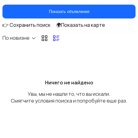
Климатическая техника
Показать объявления
👉 Сохранить поиск
🌍Показать на карте
По новизне
Кулеры и фильтры для воды
Ничего не найдено
Увы, мы не нашли то, что вы искали.
Плиты и духовые шкафы
Смягчите условия поиска и попробуйте еще раз.