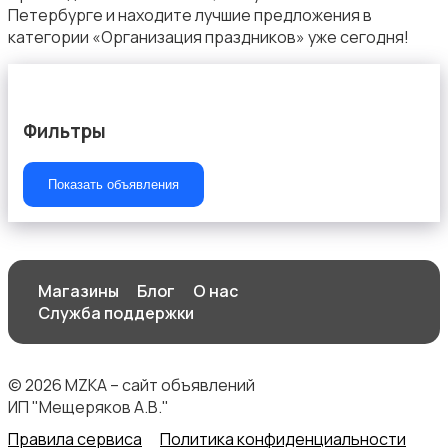
Петербурге и находите лучшие предложения в
категории «Организация праздников» уже сегодня!
Продукты питания
Фильтры
Показать объявления
Уход за животными
Магазины
Блог
О нас
Служба поддержки
© 2026 MZKA – сайт объявлений
Другое
ИП "Мещеряков А.В."
Правила сервиса
Политика конфиденциальности