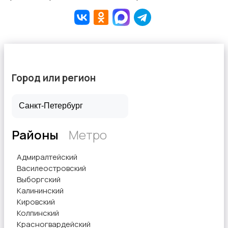
Услуги швеи
Город или регион
Вывоз мусора и вторсырья
Районы
Метро
Адмиралтейский
Василеостровский
Выборгский
Калининский
Кировский
Колпинский
Красногвардейский