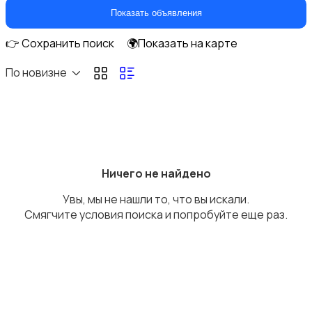
Перевозки
Показать объявления
👉 Сохранить поиск
🌍Показать на карте
По новизне
Ремонт и строительство
Ничего не найдено
Увы, мы не нашли то, что вы искали.
Компьютерные услуги
Смягчите условия поиска и попробуйте еще раз.
Деловые услуги