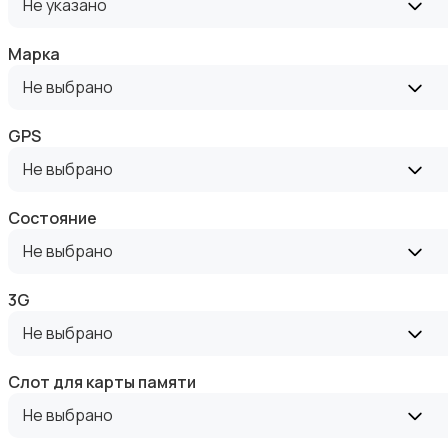
Не указано
Марка
Не выбрано
Рации и спутниковые телефоны
GPS
Не выбрано
Состояние
Не выбрано
Запчасти
3G
Не выбрано
Слот для карты памяти
Не выбрано
Внешние аккумуляторы