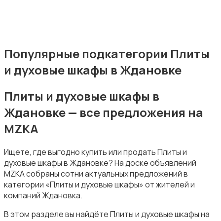
Посудомоечные машины
Популярные подкатегории Плиты
и духовые шкафы в Ждановке
Приготовление еды
Плиты и духовые шкафы в
Ждановке — все предложения на
MZKA
Приготовление напитков
Ищете, где выгодно купить или продать Плиты и
духовые шкафы в Ждановке? На доске объявлений
MZKA собраны сотни актуальных предложений в
категории «Плиты и духовые шкафы» от жителей и
компаний Ждановка.
В этом разделе вы найдёте Плиты и духовые шкафы на