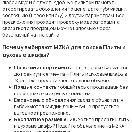
Пылесосы и пароочистители
любой вкус и бюджет. Удобные фильтры помогут
отсортировать объявления по цене, дате публикации,
состоянию (новое или б/у) и другим параметрам. Все
предложения проходят проверку модераторами, а
связаться с продавцом можно напрямую через
безопасный чат на сайте.
Стиральные машины
Почему выбирают MZKA для поиска Плиты и
духовые шкафы?
Широкий ассортимент:
от недорогих вариантов
до премиум-сегмента — Плиты и духовые шкафы в
Ждановке представлен в полном объёме.
Утюги и уход за одеждой
Прямые контакты:
общайтесь с продавцами без
посредников и скрытых комиссий.
Ежедневные обновления:
свежие объявления
публикуются каждый день — вы не пропустите
выгодное предложение.
Бесплатное размещение:
хотите продать Плиты
и духовые шкафы? Подайте объявление на MZKA
Холодильники