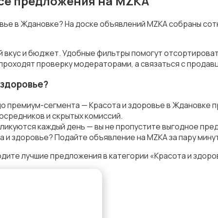
все предложения на MZKA
овье в Ждановке? На доске объявлений MZKA собраны сот
й вкус и бюджет. Удобные фильтры помогут отсортироват
 проходят проверку модераторами, а связаться с продав
 здоровье?
до премиум-сегмента — Красота и здоровье в Ждановке 
осредников и скрытых комиссий.
ликуются каждый день — вы не пропустите выгодное пре
а и здоровье? Подайте объявление на MZKA за пару мину
дите лучшие предложения в категории «Красота и здоро