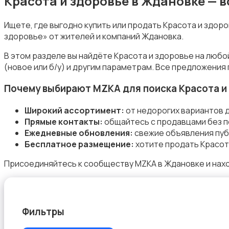
Красота и здоровье в Ждановке — 
Ищете, где выгодно купить или продать Красота и здор
здоровье» от жителей и компаний Ждановка.
Уборка
В этом разделе вы найдёте Красота и здоровье на любо
(новое или б/у) и другим параметрам. Все предложения
Почему выбирают MZKA для поиска Красота и
Широкий ассортимент:
от недорогих вариантов 
Прямые контакты:
общайтесь с продавцами без п
Автоуслуги
Ежедневные обновления:
свежие объявления пуб
Бесплатное размещение:
хотите продать Красот
Присоединяйтесь к сообществу MZKA в Ждановке и нахо
Ремонт техники
Фильтры