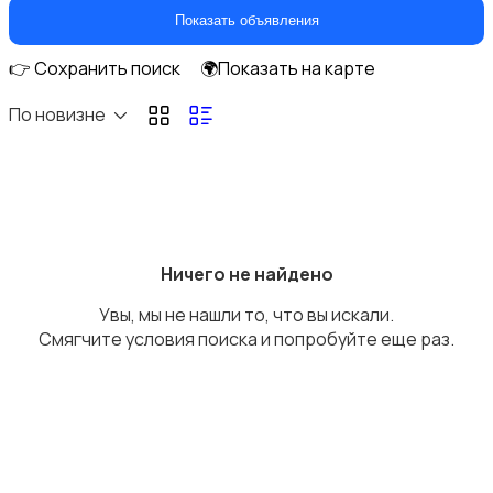
Кухонные гарнитуры
Показать объявления
👉 Сохранить поиск
🌍Показать на карте
По новизне
Освещение
Ничего не найдено
Увы, мы не нашли то, что вы искали.
Оформление интерьера
Смягчите условия поиска и попробуйте еще раз.
Охрана и сигнализации