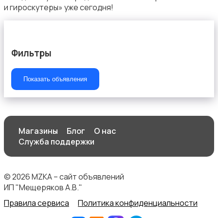
и гироскутеры» уже сегодня!
Фильтры
Спортивное питание
Показать объявления
Другое
Магазины
Блог
О нас
Служба поддержки
© 2026 MZKA – сайт объявлений
ИП "Мещеряков А.В."
Правила сервиса
Политика конфиденциальности