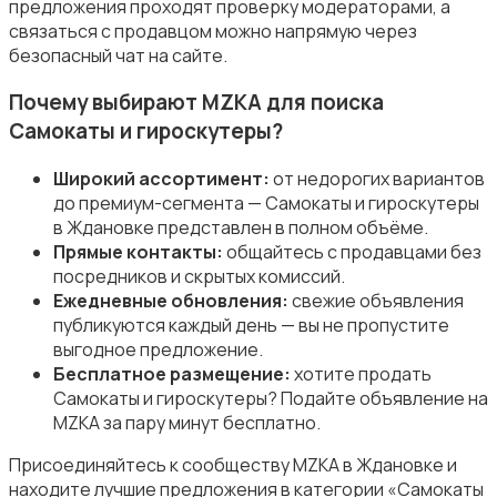
предложения проходят проверку модераторами, а
связаться с продавцом можно напрямую через
безопасный чат на сайте.
Почему выбирают MZKA для поиска
Самокаты и гироскутеры?
Туризм и отдых на природе
Широкий ассортимент:
от недорогих вариантов
до премиум-сегмента — Самокаты и гироскутеры
в Ждановке представлен в полном объёме.
Прямые контакты:
общайтесь с продавцами без
посредников и скрытых комиссий.
Ежедневные обновления:
свежие объявления
Теннис, бадминтон, дартс
публикуются каждый день — вы не пропустите
выгодное предложение.
Бесплатное размещение:
хотите продать
Самокаты и гироскутеры? Подайте объявление на
MZKA за пару минут бесплатно.
Присоединяйтесь к сообществу MZKA в Ждановке и
Тренажеры и фитнес
находите лучшие предложения в категории «Самокаты