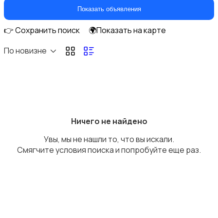
Самокаты и гироскутеры
Показать объявления
👉 Сохранить поиск
🌍Показать на карте
По новизне
Бильярд и боулинг
Ничего не найдено
Увы, мы не нашли то, что вы искали.
Водные виды спорта
Смягчите условия поиска и попробуйте еще раз.
Единоборства