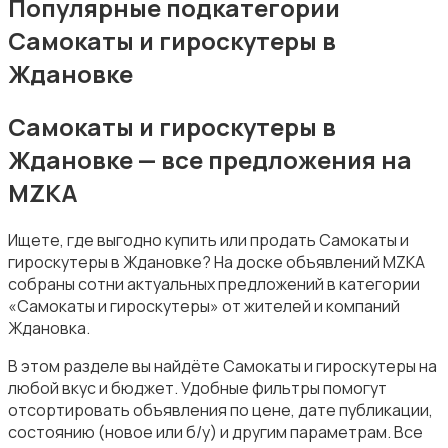
Популярные подкатегории
Самокаты и гироскутеры в
Ждановке
Самокаты и гироскутеры в
Зимние виды спорта
Ждановке — все предложения на
MZKA
Ищете, где выгодно купить или продать Самокаты и
гироскутеры в Ждановке? На доске объявлений MZKA
собраны сотни актуальных предложений в категории
Игры с мячом
«Самокаты и гироскутеры» от жителей и компаний
Ждановка.
В этом разделе вы найдёте Самокаты и гироскутеры на
любой вкус и бюджет. Удобные фильтры помогут
отсортировать объявления по цене, дате публикации,
состоянию (новое или б/у) и другим параметрам. Все
Охота и рыбалка