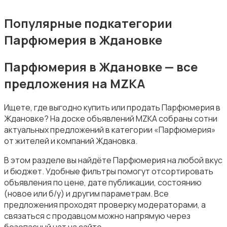
Популярные подкатегории
Парфюмерия в Ждановке
Фены и укладка
Парфюмерия в Ждановке — все
предложения на MZKA
Ищете, где выгодно купить или продать Парфюмерия в
Ждановке? На доске объявлений MZKA собраны сотни
Тату и татуаж
актуальных предложений в категории «Парфюмерия»
от жителей и компаний Ждановка.
В этом разделе вы найдёте Парфюмерия на любой вкус
и бюджет. Удобные фильтры помогут отсортировать
объявления по цене, дате публикации, состоянию
(новое или б/у) и другим параметрам. Все
Солярии и загар
предложения проходят проверку модераторами, а
связаться с продавцом можно напрямую через
безопасный чат на сайте.