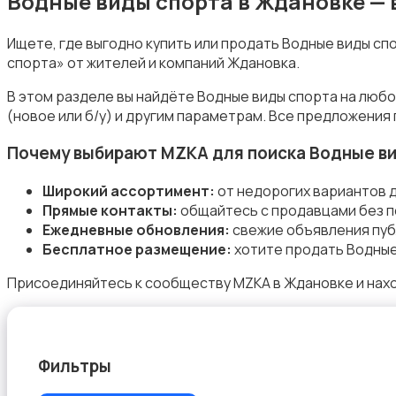
Водные виды спорта в Ждановке —
Ищете, где выгодно купить или продать Водные виды с
спорта» от жителей и компаний Ждановка.
Зимние виды спорта
В этом разделе вы найдёте Водные виды спорта на люб
(новое или б/у) и другим параметрам. Все предложения
Почему выбирают MZKA для поиска Водные в
Широкий ассортимент:
от недорогих вариантов 
Прямые контакты:
общайтесь с продавцами без п
Игры с мячом
Ежедневные обновления:
свежие объявления пуб
Бесплатное размещение:
хотите продать Водные
Присоединяйтесь к сообществу MZKA в Ждановке и нахо
Охота и рыбалка
Фильтры