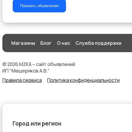
Показать объявления
Туризм и отдых на природе
Магазины
Блог
О нас
Служба поддержки
© 2026 MZKA – сайт объявлений
Теннис, бадминтон, дартс
ИП "Мещеряков А.В."
Правила сервиса
Политика конфиденциальности
Тренажеры и фитнес
Город или регион