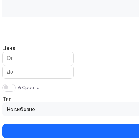
Велосипеды
Цена
Ролики и скейтбординг
🔥Срочно
Тип
Не выбрано
Самокаты и гироскутеры