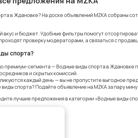
 все предложения на MZKA
порта в Ждановке? На доске объявлений MZKA собраны со
ой вкус и бюджет. Удобные фильтры помогут отсортирова
 проходят проверку модераторами, а связаться с продав
иды спорта?
до премиум-сегмента — Водные виды спорта в Ждановке 
осредников и скрытых комиссий.
ликуются каждый день — вы не пропустите выгодное пре
 виды спорта? Подайте объявление на MZKA за пару мину
дите лучшие предложения в категории «Водные виды спо