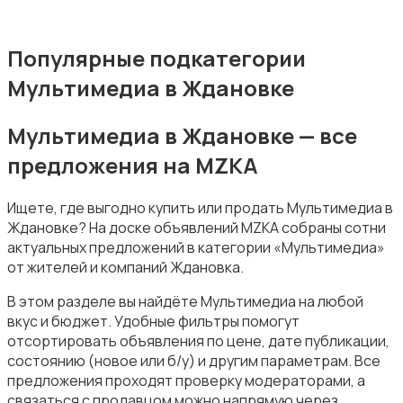
Популярные подкатегории
Мультимедиа в Ждановке
Накопители данных и картридеры
Мультимедиа в Ждановке — все
предложения на MZKA
Ищете, где выгодно купить или продать Мультимедиа в
Ждановке? На доске объявлений MZKA собраны сотни
Программное обеспечение
актуальных предложений в категории «Мультимедиа»
от жителей и компаний Ждановка.
В этом разделе вы найдёте Мультимедиа на любой
вкус и бюджет. Удобные фильтры помогут
отсортировать объявления по цене, дате публикации,
состоянию (новое или б/у) и другим параметрам. Все
Рули, джойстики, геймпады
предложения проходят проверку модераторами, а
связаться с продавцом можно напрямую через