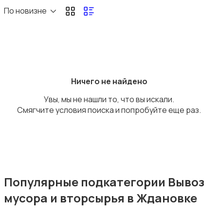
Перевозки
По новизне
Ремонт и строительство
Ничего не найдено
Увы, мы не нашли то, что вы искали.
Смягчите условия поиска и попробуйте еще раз.
Компьютерные услуги
Популярные подкатегории Вывоз
мусора и вторсырья в Ждановке
Деловые услуги