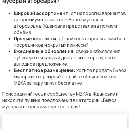
мусора и вторсырья?
Широкий ассортимент:
от недорогих вариантов
до премиум-сегмента — Вывоз мусора и
вторсырья в Ждановке представлен в полном
объёме.
Организация праздников
Прямые контакты:
общайтесь с продавцами без
посредников и скрытых комиссий.
Ежедневные обновления:
свежие объявления
публикуются каждый день — вы не пропустите
выгодное предложение.
Бесплатное размещение:
хотите продать Вывоз
мусора и вторсырья? Подайте объявление на
Фото- и видеосъемка
MZKA за пару минут бесплатно.
Присоединяйтесь к сообществу MZKA в Ждановке и
находите лучшие предложения в категории «Вывоз
мусора и вторсырья» уже сегодня!
Изготовление на заказ