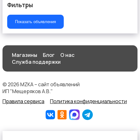
Фильтры
Показать объявления
Продукты питания
Магазины
Блог
О нас
Служба поддержки
Уход за животными
© 2026 MZKA – сайт объявлений
ИП "Мещеряков А.В."
Правила сервиса
Политика конфиденциальности
Другое