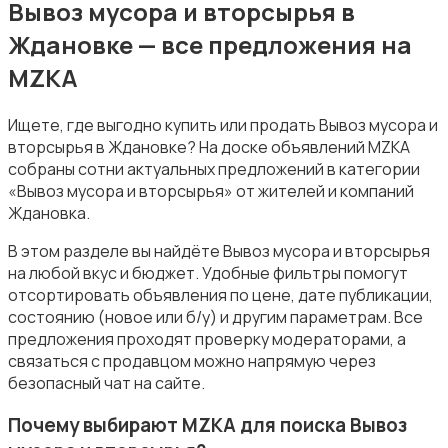
Вывоз мусора и вторсырья в
Ждановке — все предложения на
MZKA
Ищете, где выгодно купить или продать Вывоз мусора и
Уборка
вторсырья в Ждановке? На доске объявлений MZKA
собраны сотни актуальных предложений в категории
«Вывоз мусора и вторсырья» от жителей и компаний
Ждановка.
В этом разделе вы найдёте Вывоз мусора и вторсырья
на любой вкус и бюджет. Удобные фильтры помогут
Автоуслуги
отсортировать объявления по цене, дате публикации,
состоянию (новое или б/у) и другим параметрам. Все
предложения проходят проверку модераторами, а
связаться с продавцом можно напрямую через
безопасный чат на сайте.
Почему выбирают MZKA для поиска Вывоз
Ремонт техники