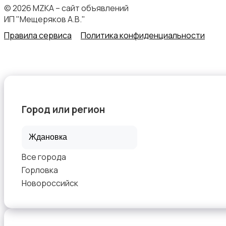
© 2026 MZKA – сайт объявлений
ИП "Мещеряков А.В."
Правила сервиса
Политика конфиденциальности
Начало карьеры
Город или регион
Образование и наука
Все города
Горловка
Новороссийск
Офисный персонал