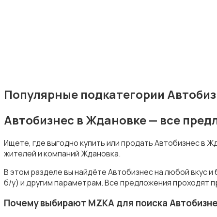
Издательства и СМИ
Популярные подкатегории Автобиз
Автобизнес в Ждановке — все пре
Информационные технологии
Ищете, где выгодно купить или продать Автобизнес в 
жителей и компаний Ждановка.
В этом разделе вы найдёте Автобизнес на любой вкус и
б/у) и другим параметрам. Все предложения проходят п
Искусство и развлечения
Почему выбирают MZKA для поиска Автобизн