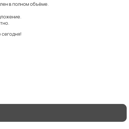
лен в полном объёме.
дложение.
тно.
 сегодня!