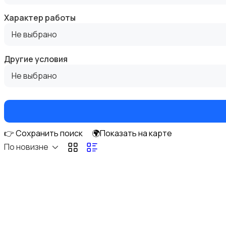
Характер работы
Не выбрано
Госслужба
Другие условия
Не выбрано
Добыча сырья, энергетика
👉 Сохранить поиск
🌍Показать на карте
По новизне
Домашний персонал