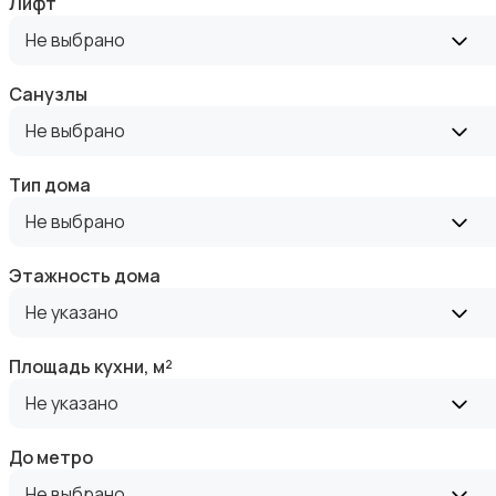
Лифт
Не выбрано
Санузлы
Не выбрано
Прочие строения
Тип дома
Не выбрано
Этажность дома
Продажа квартиры
Не указано
Площадь кухни, м²
Не указано
До метро
Продажа гаражей и стоянок
Не выбрано