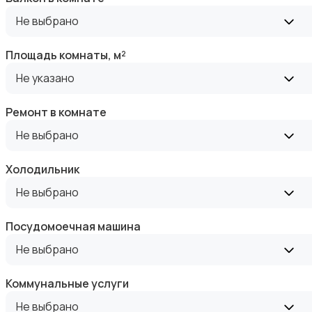
Аренда квартиры длительно
Не выбрано
Площадь комнаты, м²
Не указано
Аренда комнаты длительно
Ремонт в комнате
Не выбрано
Холодильник
Не выбрано
Аренда дома длительно
Посудомоечная машина
Не выбрано
Коммунальные услуги
Не выбрано
Аренда квартиры посуточно