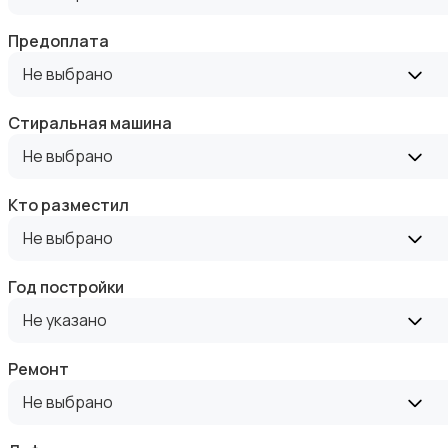
Предоплата
Не выбрано
Стиральная машина
Аренда комнаты посуточно
Не выбрано
Кто разместил
Не выбрано
Год постройки
Аренда дома посуточно
Не указано
Ремонт
Не выбрано
Коммерческая недвижимость