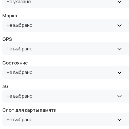
Не указано
Марка
Не выбрано
Рации и спутниковые телефоны
GPS
Не выбрано
Состояние
Не выбрано
Запчасти
3G
Не выбрано
Слот для карты памяти
Не выбрано
Внешние аккумуляторы