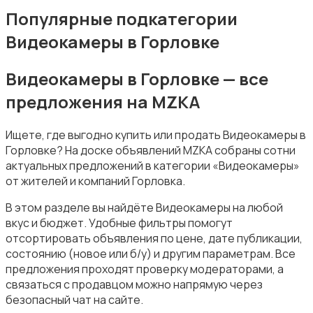
Популярные подкатегории
Видеокамеры в Горловке
Бинокли и оптические приборы
Видеокамеры в Горловке — все
предложения на MZKA
Ищете, где выгодно купить или продать Видеокамеры в
Горловке? На доске объявлений MZKA собраны сотни
актуальных предложений в категории «Видеокамеры»
от жителей и компаний Горловка.
В этом разделе вы найдёте Видеокамеры на любой
вкус и бюджет. Удобные фильтры помогут
отсортировать объявления по цене, дате публикации,
состоянию (новое или б/у) и другим параметрам. Все
предложения проходят проверку модераторами, а
связаться с продавцом можно напрямую через
безопасный чат на сайте.