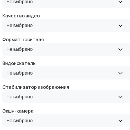
Не выбрано
Качество видео
Не выбрано
Фотовспышки
Формат носителя
Не выбрано
Видоискатель
Не выбрано
Аксессуары
Стабилизатор изображения
Не выбрано
Экшн-камера
Не выбрано
Штативы и стабилизаторы