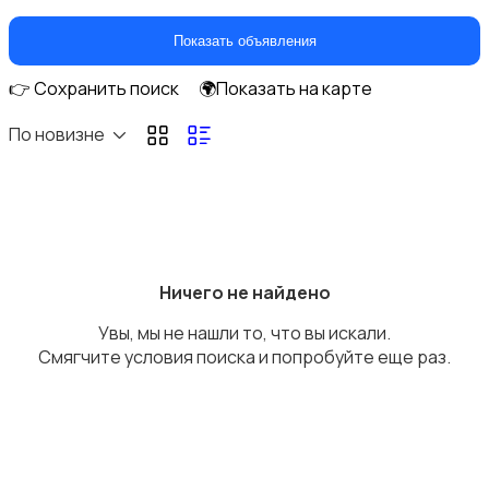
Показать объявления
👉 Сохранить поиск
🌍Показать на карте
Студийное оборудование
По новизне
Цифровые фоторамки
Ничего не найдено
Увы, мы не нашли то, что вы искали.
Смягчите условия поиска и попробуйте еще раз.
Компактные фотопринтеры