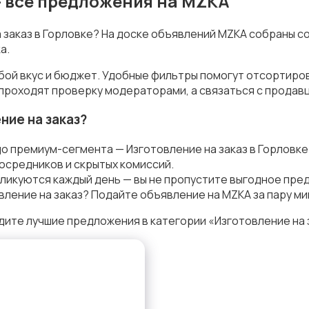
— все предложения на MZKA
а заказ в Горловке? На доске объявлений MZKA собраны с
а.
юбой вкус и бюджет. Удобные фильтры помогут отсортиро
 проходят проверку модераторами, а связаться с продав
ние на заказ?
о премиум-сегмента — Изготовление на заказ в Горловк
осредников и скрытых комиссий.
ликуются каждый день — вы не пропустите выгодное пре
ление на заказ? Подайте объявление на MZKA за пару ми
ите лучшие предложения в категории «Изготовление на з