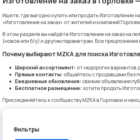
Изготовление на заказ в Горловке 
Ищете, где выгодно купить или продать Изготовление н
«Изготовление на заказ» от жителей и компаний Горловк
Уборка
В этом разделе вы найдёте Изготовление на заказ на л
(новое или б/у) и другим параметрам. Все предложения
Почему выбирают MZKA для поиска Изготовле
Широкий ассортимент:
от недорогих вариантов д
Прямые контакты:
общайтесь с продавцами без п
Автоуслуги
Ежедневные обновления:
свежие объявления пуб
Бесплатное размещение:
хотите продать Изготов
Присоединяйтесь к сообществу MZKA в Горловке и наход
Ремонт техники
Фильтры