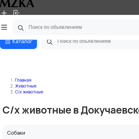
Главная
Магазины
Блог
Каталог
Главная
Животные
С/х животные
С/х животные в Докучаевск
Собаки