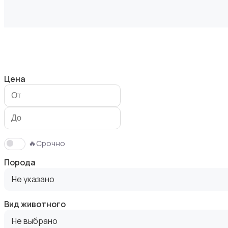
Кошки
Цена
Птицы
🔥Срочно
Порода
Не указано
Вид животного
Грызуны
Не выбрано