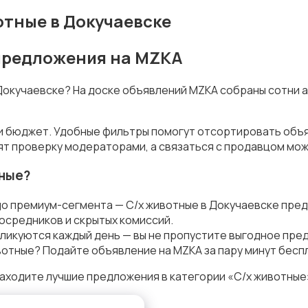
отные в Докучаевске
 предложения на MZKA
 Докучаевске? На доске объявлений MZKA собраны сотни 
 и бюджет. Удобные фильтры помогут отсортировать объя
ят проверку модераторами, а связаться с продавцом мож
тные?
до премиум-сегмента — С/х животные в Докучаевске пред
осредников и скрытых комиссий.
ликуются каждый день — вы не пропустите выгодное пре
вотные? Подайте объявление на MZKA за пару минут бесп
аходите лучшие предложения в категории «С/х животные»