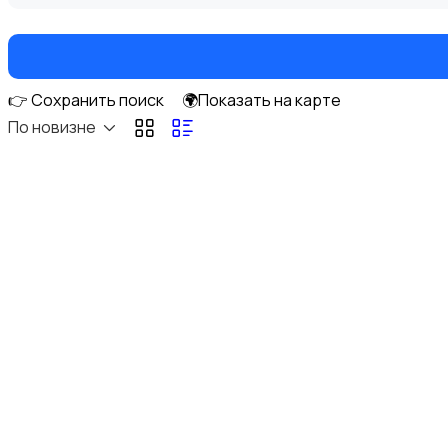
👉 Сохранить поиск
🌍Показать на карте
Рыбки
По новизне
С/х животные
Другие животные