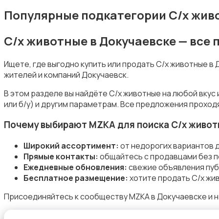
Популярные подкатегории С/х жив
С/х животные в Докучаевске — все
Товары для животных
Ищете, где выгодно купить или продать С/х животные в
жителей и компаний Докучаевск.
В этом разделе вы найдёте С/х животные на любой вкус
или б/у) и другим параметрам. Все предложения проход
Аквариумистика
Почему выбирают MZKA для поиска С/х живо
Широкий ассортимент:
от недорогих вариантов 
Прямые контакты:
общайтесь с продавцами без п
Ежедневные обновления:
свежие объявления пуб
Бесплатное размещение:
хотите продать С/х жи
Корма и питание
Присоединяйтесь к сообществу MZKA в Докучаевске и н