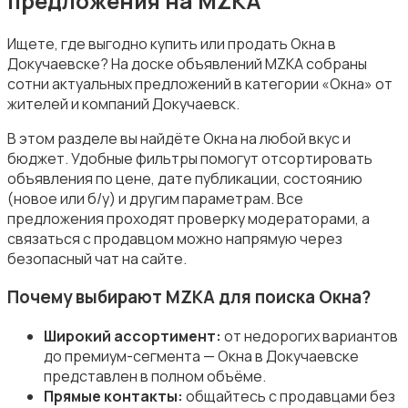
предложения на MZKA
Ищете, где выгодно купить или продать Окна в
Докучаевске? На доске объявлений MZKA собраны
сотни актуальных предложений в категории «Окна» от
Стройматериалы
жителей и компаний Докучаевск.
В этом разделе вы найдёте Окна на любой вкус и
бюджет. Удобные фильтры помогут отсортировать
объявления по цене, дате публикации, состоянию
(новое или б/у) и другим параметрам. Все
предложения проходят проверку модераторами, а
Электрика
связаться с продавцом можно напрямую через
безопасный чат на сайте.
Почему выбирают MZKA для поиска Окна?
Широкий ассортимент:
от недорогих вариантов
Электроинструменты
до премиум-сегмента — Окна в Докучаевске
представлен в полном объёме.
Прямые контакты:
общайтесь с продавцами без