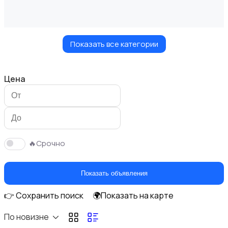
Показать все категории
Измерительные инструменты
Цена
Окна
🔥Срочно
Показать объявления
👉 Сохранить поиск
🌍Показать на карте
Отопление и вентиляция
По новизне