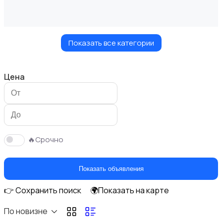
Показать все категории
Диваны и кресла
Цена
Кровати и матрасы
🔥Срочно
Показать объявления
👉 Сохранить поиск
🌍Показать на карте
Кухонные гарнитуры
По новизне