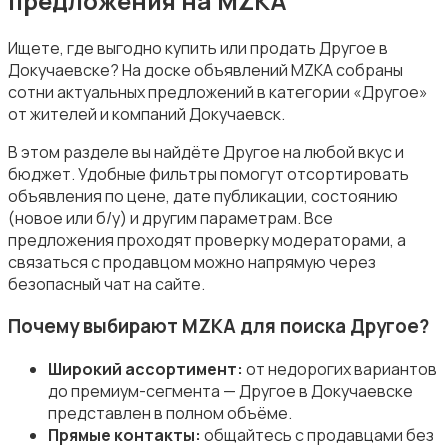
предложения на MZKA
Ищете, где выгодно купить или продать Другое в
Докучаевске? На доске объявлений MZKA собраны
сотни актуальных предложений в категории «Другое»
Подставки и тумбы
от жителей и компаний Докучаевск.
В этом разделе вы найдёте Другое на любой вкус и
бюджет. Удобные фильтры помогут отсортировать
объявления по цене, дате публикации, состоянию
(новое или б/у) и другим параметрам. Все
предложения проходят проверку модераторами, а
Посуда
связаться с продавцом можно напрямую через
безопасный чат на сайте.
Почему выбирают MZKA для поиска Другое?
Широкий ассортимент:
от недорогих вариантов
Растения и семена
до премиум-сегмента — Другое в Докучаевске
представлен в полном объёме.
Прямые контакты:
общайтесь с продавцами без