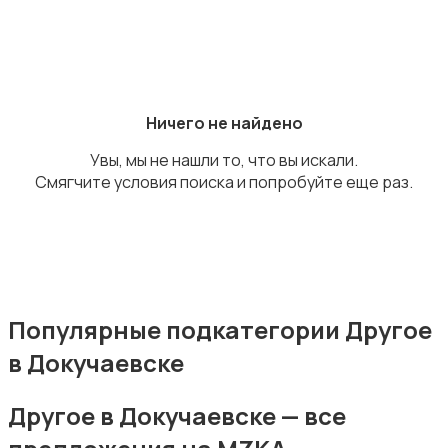
Освещение
Ничего не найдено
Увы, мы не нашли то, что вы искали.
Смягчите условия поиска и попробуйте еще раз.
Оформление интерьера
Популярные подкатегории Другое
в Докучаевске
Охрана и сигнализации
Другое в Докучаевске — все