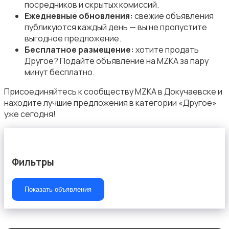
посредников и скрытых комиссий.
Ежедневные обновления:
свежие объявления
публикуются каждый день — вы не пропустите
выгодное предложение.
Сад и огород
Бесплатное размещение:
хотите продать
Другое? Подайте объявление на MZKA за пару
минут бесплатно.
Присоединяйтесь к сообществу MZKA в Докучаевске и
находите лучшие предложения в категории «Другое»
уже сегодня!
Садовая мебель
Фильтры
Показать объявления
Столы и стулья