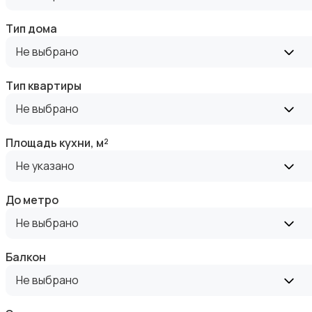
Тип дома
Не выбрано
Тип квартиры
Аренда комнаты посуточно
Не выбрано
Площадь кухни, м²
Не указано
До метро
Аренда дома посуточно
Не выбрано
Балкон
Не выбрано
Коммерческая недвижимость