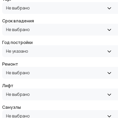
Аренда квартиры длительно
Не выбрано
Срок владения
Не выбрано
Аренда комнаты длительно
Год постройки
Не указано
Ремонт
Не выбрано
Аренда дома длительно
Лифт
Не выбрано
Санузлы
Не выбрано
Аренда квартиры посуточно