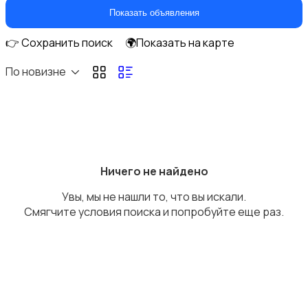
Кухонные гарнитуры
Показать объявления
👉 Сохранить поиск
🌍Показать на карте
По новизне
Освещение
Ничего не найдено
Увы, мы не нашли то, что вы искали.
Оформление интерьера
Смягчите условия поиска и попробуйте еще раз.
Охрана и сигнализации