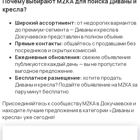
Почему выбирают MZKA для поиска Диваны и
кресла?
Широкий ассортимент:
от недорогих вариантов
до премиум-сегмента — Диваны и кресла в
Докучаевске представлен в полном объёме.
Сад и огород
Прямые контакты:
общайтесь с продавцами без
посредников и скрытых комиссий.
Ежедневные обновления:
свежие объявления
публикуются каждый день — вы не пропустите
выгодное предложение.
Бесплатное размещение:
хотите продать
Диваны и кресла? Подайте объявление на MZKA за
Садовая мебель
пару минут бесплатно.
Присоединяйтесь к сообществу MZKA в Докучаевске и
находите лучшие предложения в категории «Диваны и
кресла» уже сегодня!
Столы и стулья