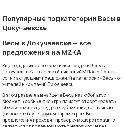
Популярные подкатегории Весы в
Докучаевске
Приготовление еды
Весы в Докучаевске — все
предложения на MZKA
Ищете, где выгодно купить или продать Весы в
Докучаевске? На доске объявлений MZKA собраны
Приготовление напитков
сотни актуальных предложений в категории «Весы» от
жителей и компаний Докучаевск.
В этом разделе вы найдёте Весы на любой вкус и
бюджет. Удобные фильтры помогут отсортировать
объявления по цене, дате публикации, состоянию
(новое или б/у) и другим параметрам. Все
Пылесосы и пароочистители
предложения проходят проверку модераторами, а
связаться с продавцом можно напрямую через