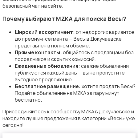
безопасный чат на сайте.
Почему выбирают MZKA для поиска Весы?
Широкий ассортимент:
от недорогих вариантов
Стиральные машины
до премиум-сегмента — Весы в Докучаевске
представлен в полном объёме.
Прямые контакты:
общайтесь с продавцами без
посредников и скрытых комиссий.
Ежедневные обновления:
свежие объявления
публикуются каждый день — вы не пропустите
Утюги и уход за одеждой
выгодное предложение.
Бесплатное размещение:
хотите продать Весы?
Подайте объявление на MZKA за пару минут
бесплатно.
Присоединяйтесь к сообществу MZKA в Докучаевске и
находите лучшие предложения в категории «Весы» уже
Холодильники
сегодня!