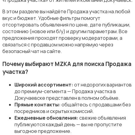
В этом разделе вы найдёте Продажа участка на любой
вкус и бюджет. Удобные фильтры помогут
отсортировать объявления по цене, дате публикации,
состоянию (новое или б/у) и другим параметрам. Все
Аренда гаражей и стоянок
предложения проходят проверку модераторами, а
связаться с продавцом можно напрямую через
безопасный чат на сайте.
Почему выбирают MZKA для поиска Продажа
участка?
Широкий ассортимент:
от недорогих вариантов
до премиум-сегмента — Продажа участка в
Докучаевске представлен в полном объёме.
Прямые контакты:
общайтесь с продавцами без
посредников и скрытых комиссий.
Ежедневные обновления:
свежие объявления
публикуются каждый день — вы не пропустите
выгодное предложение.