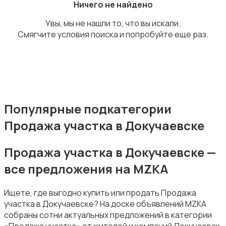
Ничего не найдено
Увы, мы не нашли то, что вы искали.
Смягчите условия поиска и попробуйте еще раз.
Прочие строения
Популярные подкатегории
Продажа участка в Докучаевске
Продажа квартиры
Продажа участка в Докучаевске —
все предложения на MZKA
Ищете, где выгодно купить или продать Продажа
участка в Докучаевске? На доске объявлений MZKA
Продажа гаражей и стоянок
собраны сотни актуальных предложений в категории
«Продажа участка» от жителей и компаний Докучаевск.