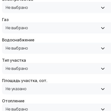
Аренда квартиры длительно
Не выбрано
Газ
Не выбрано
Аренда комнаты длительно
Водоснабжение
Не выбрано
Тип участка
Не выбрано
Аренда дома длительно
Площадь участка, сот.
Не указано
Отопление
Не выбрано
Аренда квартиры посуточно