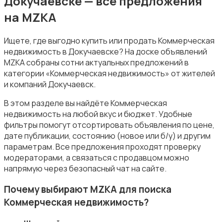
Докучаевске — все предложения
на MZKA
Коммерческая недвижимость
Ищете, где выгодно купить или продать Коммерческая
недвижимость в Докучаевске? На доске объявлений
MZKA собраны сотни актуальных предложений в
категории «Коммерческая недвижимость» от жителей
и компаний Докучаевск.
Прочие строения
В этом разделе вы найдёте Коммерческая
недвижимость на любой вкус и бюджет. Удобные
фильтры помогут отсортировать объявления по цене,
дате публикации, состоянию (новое или б/у) и другим
параметрам. Все предложения проходят проверку
модераторами, а связаться с продавцом можно
Продажа квартиры
напрямую через безопасный чат на сайте.
Почему выбирают MZKA для поиска
Коммерческая недвижимость?