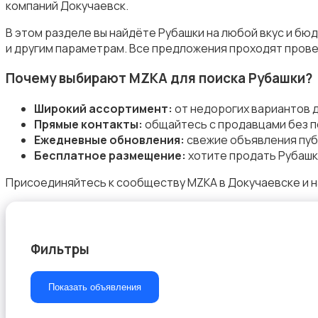
компаний Докучаевск.
В этом разделе вы найдёте Рубашки на любой вкус и бю
и другим параметрам. Все предложения проходят прове
Почему выбирают MZKA для поиска Рубашки?
Пиджаки и костюмы
Широкий ассортимент:
от недорогих вариантов 
Прямые контакты:
общайтесь с продавцами без п
Ежедневные обновления:
свежие объявления пуб
Бесплатное размещение:
хотите продать Рубашк
Присоединяйтесь к сообществу MZKA в Докучаевске и н
Рубашки
Фильтры
Свитеры и толстовки
Показать объявления