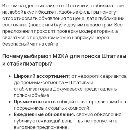
Компактные фотопринтеры
В этом разделе вы найдёте Штативы и стабилизаторы
на любой вкус и бюджет. Удобные фильтры помогут
отсортировать объявления по цене, дате публикации,
состоянию (новое или б/у) и другим параметрам. Все
предложения проходят проверку модераторами, а
связаться с продавцом можно напрямую через
Бинокли и оптические приборы
безопасный чат на сайте.
Почему выбирают MZKA для поиска Штативы
и стабилизаторы?
Широкий ассортимент:
от недорогих вариантов
до премиум-сегмента — Штативы и
стабилизаторы в Докучаевске представлен в
полном объёме.
Прямые контакты:
общайтесь с продавцами без
посредников и скрытых комиссий.
Ежедневные обновления:
свежие объявления
публикуются каждый день — вы не пропустите
выгодное предложение.