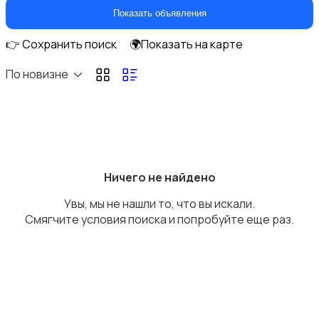
Кухонные гарнитуры
Показать объявления
👉 Сохранить поиск
🌍Показать на карте
По новизне
Освещение
Ничего не найдено
Увы, мы не нашли то, что вы искали.
Оформление интерьера
Смягчите условия поиска и попробуйте еще раз.
Охрана и сигнализации